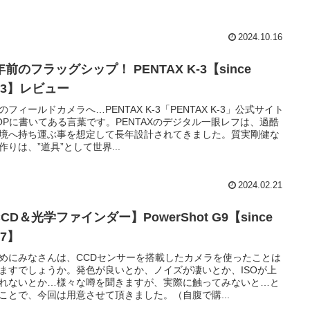
2024.10.16
年前のフラッグシップ！ PENTAX K-3【since
13】レビュー
のフィールドカメラへ…PENTAX K-3「PENTAX K-3」公式サイト
OPに書いてある言葉です。PENTAXのデジタル一眼レフは、過酷
境へ持ち運ぶ事を想定して長年設計されてきました。質実剛健な
作りは、”道具”として世界...
2024.02.21
CD＆光学ファインダー】PowerShot G9【since
07】
めにみなさんは、CCDセンサーを搭載したカメラを使ったことは
ますでしょうか。発色が良いとか、ノイズが凄いとか、ISOが上
れないとか…様々な噂を聞きますが、実際に触ってみないと…と
ことで、今回は用意させて頂きました。（自腹で購...