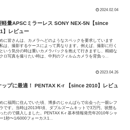
2024.02.04
軽量APSCミラーレス SONY NEX-5N【since
11】レビュー
めに皆さんは、カメラへどのようなスペックを要求しています
私は、撮影するケースによって異なります。例えば、撮影に行く
という気分の時は重いカメラバックを抱えて行きますし、精細な
クロ写真を撮りたい時は、中判のフィルムカメラを背負っ...
2023.04.26
ップに最適！ PENTAX K-r 【since 2010】レビュ
めに福岡に住んでいた頃、博多のじゃんぱらで出会った一眼レフ
ラです。当時は2013年頃、ダブルズームキットで3万円。状態も
ったので購入しました。PENTAX K-r 基本情報発売年2010年シャ
ー1秒〜1/6000フォーカス1...