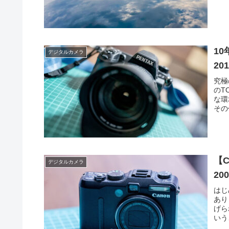
10
デジタルカメラ
20
究極
のT
な環
その
【C
デジタルカメラ
20
はじ
あり
げら
いう