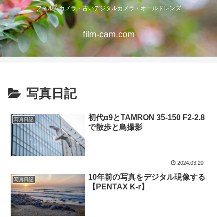
フィルムカメラ・古いデジタルカメラ・オールドレンズ
film-cam.com
写真日記
初代α9とTAMRON 35-150 F2-2.8
写真日記
で散歩と鳥撮影
2024.03.20
10年前の写真をデジタル現像する
写真日記
【PENTAX K-r】