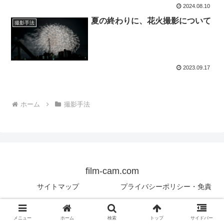
2024.08.10
夏の終わりに、花火撮影について
撮影手法
2023.09.17
ホーム
撮影手法
film-cam.com
サイトマップ
プライバシーポリシー・免責
© 2023 film-cam.com.
メニュー
ホーム
検索
トップ
サイドバー