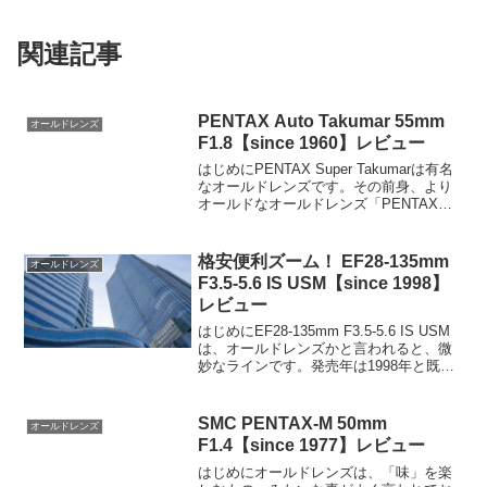
関連記事
PENTAX Auto Takumar 55mm
オールドレンズ
F1.8【since 1960】レビュー
はじめにPENTAX Super Takumarは有名
なオールドレンズです。その前身、より
オールドなオールドレンズ「PENTAX
Auto Takumar」を入手しました。1960年
製の「PENTAX Auto Takmar」約65年前
の写...
格安便利ズーム！ EF28-135mm
オールドレンズ
F3.5-5.6 IS USM【since 1998】
レビュー
はじめにEF28-135mm F3.5-5.6 IS USM
は、オールドレンズかと言われると、微
妙なラインです。発売年は1998年と既に
25年が経過していますが、2014年頃まで
販売されていた、超ロングセラーレンズ
です。そもそも電子接点があ...
SMC PENTAX-M 50mm
オールドレンズ
F1.4【since 1977】レビュー
はじめにオールドレンズは、「味」を楽