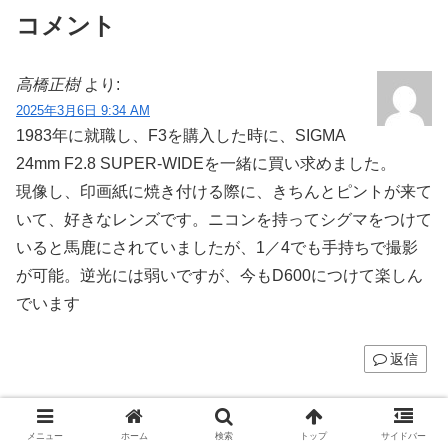
コメント
高橋正樹
より:
2025年3月6日 9:34 AM
1983年に就職し、F3を購入した時に、SIGMA
24mm F2.8 SUPER-WIDEを一緒に買い求めました。
現像し、印画紙に焼き付ける際に、きちんとピントが来て
いて、好きなレンズです。ニコンを持ってシグマをつけて
いると馬鹿にされていましたが、1／4でも手持ちで撮影
が可能。逆光には弱いですが、今もD600につけて楽しん
でいます
返信
kixi
より:
メニュー
ホーム
検索
トップ
サイドバー
2026年4月18日 4:38 PM