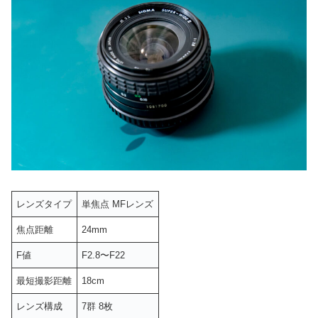
レンズタイプ
単焦点 MFレンズ
焦点距離
24mm
F値
F2.8〜F22
最短撮影距離
18cm
レンズ構成
7群 8枚