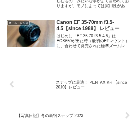
しむもの…みたいな事がよく言われてお
りますが、モノによっては実用性がある
レンズもたくさんあります。このレンズ
「SMC PENTAX-M 50mm F1.4」もそん
なレンズの一つだと思います。レンズ名
Canon EF 35-70mm f3.5-
オールドレンズ
につい...
4.5【since 1988】 レビュー
はじめに「EF 35-70 f3.5-4.5」は、
EOS650が出た時（最初のEFマウント）
に、合わせて発売された標準ズームレン
ズです。今となっては、捨て値で売られ
ておりますが、EFレンズの一番手という
事もあり、プラ筐体ながら作りはしっか
り...
スナップに最適！ PENTAX K-r 【since
2010】レビュー
【写真日記】冬の新宿スナップ 2023